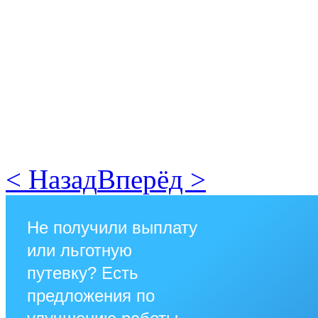
< Назад
Вперёд >
Не получили выплату
или льготную
путевку? Есть
предложения по