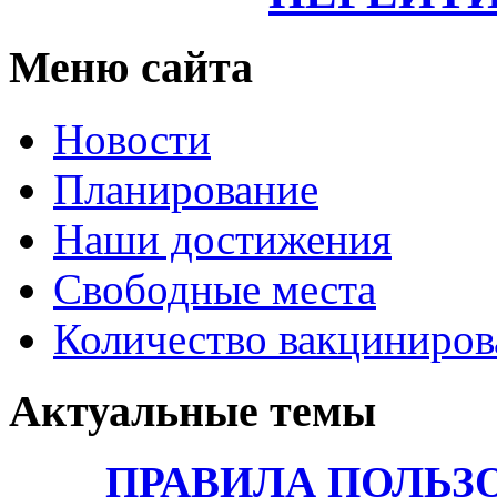
Меню сайта
6.
Новости
Социальное
сопровождение
Планирование
6.1.
Наши достижения
Основными
показателями
Свободные места
для
социального
Количество вакциниро
сопровождения
семьи
являются
Актуальные темы
неблагоприятные
психологические
и
ПРАВИЛА ПОЛЬЗ
социально-